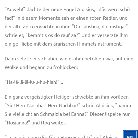
"Auweh!" dachte der neue Engel Aloisius, "dös werd schö
fad!" In diesem Momente sah er einen roten Radler, und
der alte Zorn erwachte in ihm. "Du Lausbua, du mistiga!"
schrie er, "kemmt's ös do rauf aa?" Und er versetzte ihm
einige Hiebe mit dem ärarischen Himmelsinstrument.
Dann setzte er sich aber, wie es ihm befohlen war, auf eine
Wolke und begann zu frohlocken:
"Ha-lä-lä-lä-lu-u-hu-hiah!"...
Ein ganz vergeistigter Heiliger schwebte an ihm vorüber. -
"Sie! Herr Nachbar! Herr Nachbar!" schrie Aloisius, "hamm
Sie vielleicht an Schmaizla bei Eahna?" Dieser lispelte nur
"Hosianna!" und flog weiter.
"Ja, was is denn dös für a Hanswurscht?" rief Aloisius.
EN