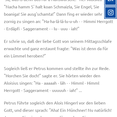
"Nacha hamm S' halt koan Schmaizla, Sie Engel, Sie
boaniga! Sie ausg'schamta!" Dann fing er wieder sehr
zornig zu singen an: "Ha-ha-lä-lä-lu-u-uh - - Himmi Herrgott
- Erdäpfi - Saggerament - - lu - uuu - iah!"
Er schrie so, daß der liebe Gott von seinem Mittagsschlafe
erwachte und ganz erstaunt fragte: "Was ist denn da für
ein Lümmel heroben?"
Sogleich ließ er Petrus kommen und stellte ihn zur Rede.
"Horchen Sie doch!" sagte er. Sie hörten wieder den
Aloisius singen: "Ha - aaaaah - läh - - Himml - Himml
Herrgott - Saggerament - uuuuuh - iah!" ...
Petrus führte sogleich den Alois Hingerl vor den lieben
Gott, und dieser sprach: "Aha! Ein Münchner! Nu natürlich!